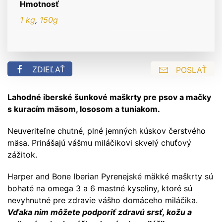
Tuna
Hmotnosť
90
1 kg
,
150g
g
ZDIEĽAŤ
POSLAŤ
Lahodné iberské šunkové maškrty pre psov a mačky
s kuracím mäsom, lososom a tuniakom.
Neuveriteľne chutné, plné jemných kúskov čerstvého
mäsa. Prinášajú vášmu miláčikovi skvelý chuťový
zážitok.
Harper and Bone Iberian Pyrenejské mäkké maškrty sú
bohaté na omega 3 a 6 mastné kyseliny, ktoré sú
nevyhnutné pre zdravie vášho domáceho miláčika.
Vďaka nim môžete podporiť zdravú srsť, kožu a