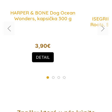
HARPER & BONE Dog Ocean
Wonders, kapsička 300 g
ISEGRIM 
Roots, Sa
3,90
€
DETAIL