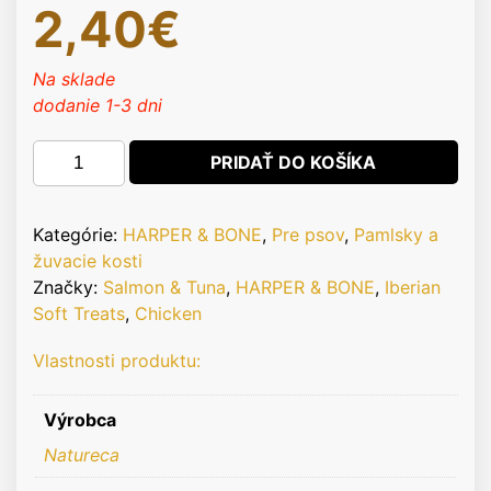
2,40
€
Na sklade
dodanie 1-3 dni
množstvo
PRIDAŤ DO KOŠÍKA
HARPER
&
BONE
Kategórie:
HARPER & BONE
,
Pre psov
,
Pamlsky a
Cat
žuvacie kosti
&
Značky:
Salmon & Tuna
,
HARPER & BONE
,
Iberian
Dog
Soft Treats
,
Chicken
Iberian
Vlastnosti produktu:
Soft
Treats
Chicken,
Výrobca
Salmon
Natureca
&