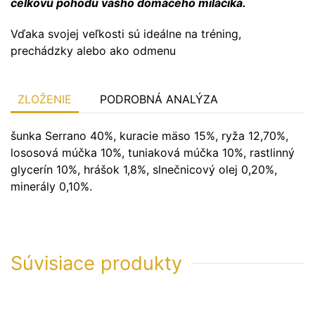
celkovú pohodu vášho domáceho miláčika.
Vďaka svojej veľkosti sú ideálne na tréning,
prechádzky alebo ako odmenu
ZLOŽENIE
PODROBNÁ ANALÝZA
šunka Serrano 40%, kuracie mäso 15%, ryža 12,70%,
lososová múčka 10%, tuniaková múčka 10%, rastlinný
glycerín 10%, hrášok 1,8%, slnečnicový olej 0,20%,
minerály 0,10%.
Súvisiace produkty