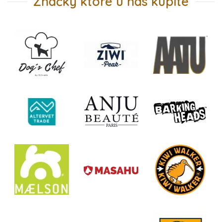
Značky ktoré u nás kúpite