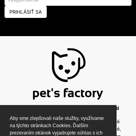
PRIHLÁSIŤ SA
© 2026 Pet's Factory - All Rights Reserved
Aby sme zlepšovali naše služby, využívame
Táto stránka a všetky jej súčasti sú chránené
na týchto stránkach Cookies. Ďalším
autorským zákonom a nesmú byť kopírované,
prezeraním stránok vyjadrujete súhlas s ich
rozmnožované ani inak šírené bez písomného