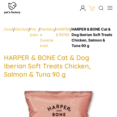
Úvod
/
Obchod
/
Pre
/
Pamlsky
/
HARPER
/
HARPER & BONE Cat &
psov
a
& BONE
Dog Iberian Soft Treats
žuvacie
Chicken, Salmon &
kosti
Tuna 90 g
HARPER & BONE Cat & Dog
Iberian Soft Treats Chicken,
Salmon & Tuna 90 g