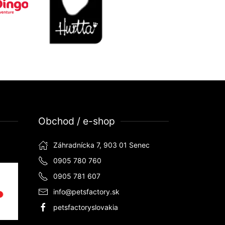
Obchod / e-shop
Záhradnícka 7, 903 01 Senec
0905 780 760
0905 781 607
info@petsfactory.sk
petsfactoryslovakia