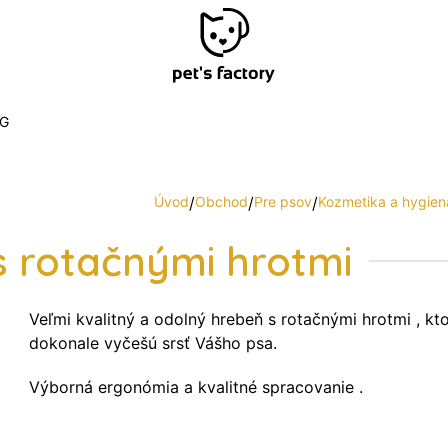
G
Úvod
/
Obchod
/
Pre psov
/
Kozmetika a hygien
 rotačnými hrotmi
Veľmi kvalitný a odolný hrebeň s rotačnými hrotmi , kt
dokonale vyčešú srsť Vášho psa.
Výborná ergonómia a kvalitné spracovanie .