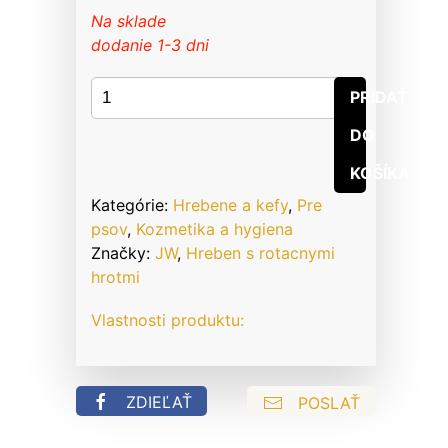
Na sklade
dodanie 1-3 dni
množstvo
PRIDAŤ
JW
DO
Hrebeň
na
KOŠÍKA
psa
Kategórie:
Hrebene a kefy
,
Pre
s
psov
,
Kozmetika a hygiena
rotačnými
Značky:
JW
,
Hreben s rotacnymi
hrotmi
hrotmi
Vlastnosti produktu:
ZDIEĽAŤ
POSLAŤ