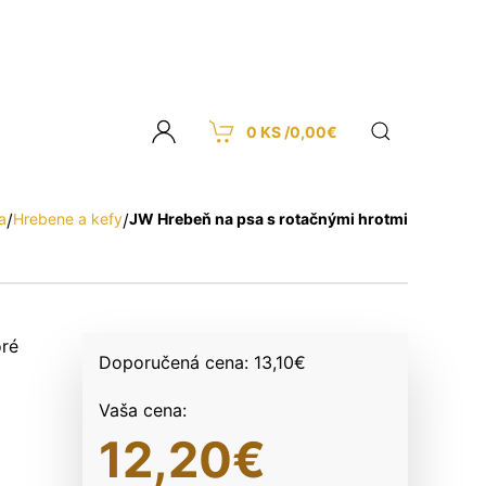
0 KS /
0,00
€
a
/
Hrebene a kefy
/
JW Hrebeň na psa s rotačnými hrotmi
oré
Doporučená cena:
13,10
€
Vaša cena:
12,20
€