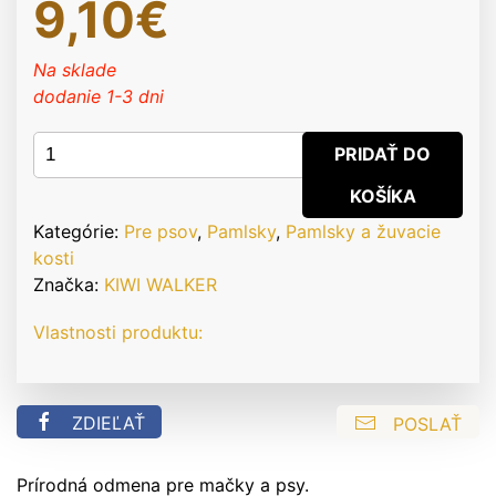
9,10
€
Na sklade
dodanie 1-3 dni
množstvo
PRIDAŤ DO
Kiwi
KOŠÍKA
Walker
-
Kategórie:
Pre psov
,
Pamlsky
,
Pamlsky a žuvacie
100%
kosti
Tuniakové
Značka:
KIWI WALKER
pamlsky
Vlastnosti produktu:
ZDIEĽAŤ
POSLAŤ
Prírodná odmena pre mačky a psy.