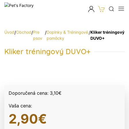
Úvod
/
Obchod
/
Pre
/
Doplnky & Tréningové
/
Kliker tréningový
psov
pomôcky
DUVO+
Kliker tréningový DUVO+
Doporučená cena:
3,10
€
Vaša cena:
2,90
€