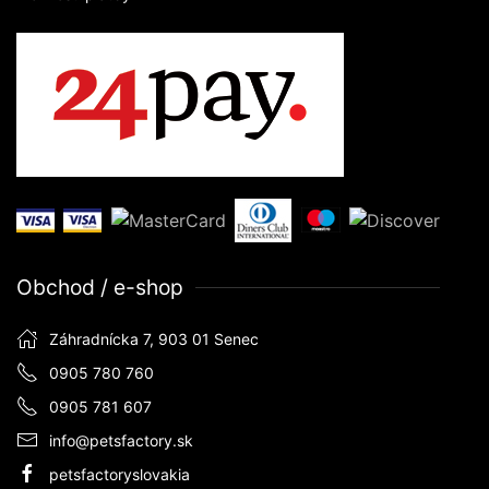
Obchod / e-shop
Záhradnícka 7, 903 01 Senec
0905 780 760
0905 781 607
info@petsfactory.sk
petsfactoryslovakia