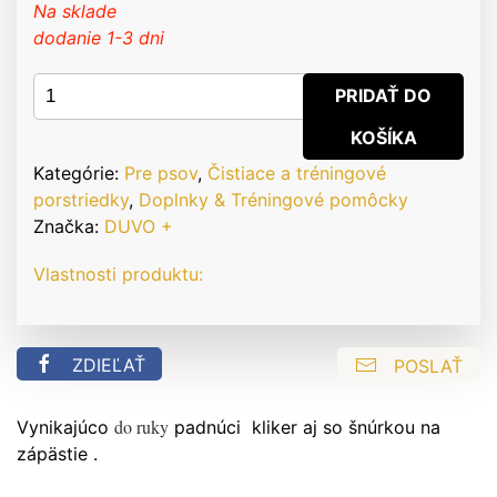
Na sklade
dodanie 1-3 dni
množstvo
PRIDAŤ DO
Kliker
KOŠÍKA
tréningový
DUVO+
Kategórie:
Pre psov
,
Čistiace a tréningové
porstriedky
,
Doplnky & Tréningové pomôcky
Značka:
DUVO +
Vlastnosti produktu:
ZDIEĽAŤ
POSLAŤ
do ruky
Vynikajúco
padnúci kliker aj so šnúrkou na
zápästie .