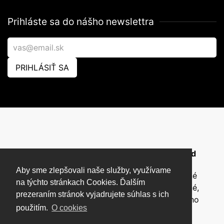
Prihláste sa do nášho newslettra
PRIHLÁSIŤ SA
© 2026 Pet's Factory - All Rights Reserved
Aby sme zlepšovali naše služby, využívame
Táto stránka a všetky jej súčasti sú chránené
na týchto stránkach Cookies. Ďalším
autorským zákonom a nesmú byť kopírované,
prezeraním stránok vyjadrujete súhlas s ich
rozmnožované ani inak šírené bez písomného
použitím.
O cookies
súhlasu autora.