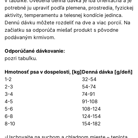
v tabuľke. Uvedená denná dávka je iba orientačná a je
potrebné ju upraviť podľa plemena, prostredia, fyzickej
aktivity, temperamentu a telesnej kondície jedinca.
Dennú dávku môžete rozdeliť na dve a viac porcií. Na
začiatku sa odporúča miešať produkt s pôvodne
podávaným krmivom.
Odporúčané dávkovanie:
pozri tabuľku.
Hmotnosť psa v dospelosti, [kg]
Denná dávka [g/deň]
1-2
32-54
2-3
54-74
3-4
74-91
4-5
91-108
5-6
108-124
6-8
124-154
8-10
154-182
-Uschovajte na suchom a chladnom mieste – teplota