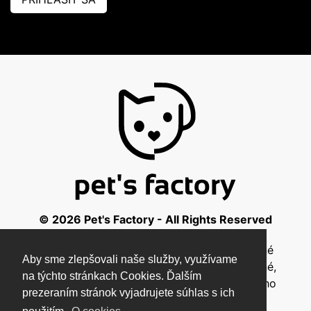
© 2026 Pet's Factory - All Rights Reserved
Táto stránka a všetky jej súčasti sú chránené
Aby sme zlepšovali naše služby, využívame
autorským zákonom a nesmú byť kopírované,
na týchto stránkach Cookies. Ďalším
rozmnožované ani inak šírené bez písomného
prezeraním stránok vyjadrujete súhlas s ich
súhlasu autora.