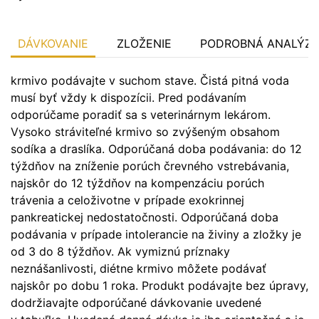
DÁVKOVANIE
ZLOŽENIE
PODROBNÁ ANALÝZ
krmivo podávajte v suchom stave. Čistá pitná voda
musí byť vždy k dispozícii. Pred podávaním
odporúčame poradiť sa s veterinárnym lekárom.
Vysoko stráviteľné krmivo so zvýšeným obsahom
sodíka a draslíka. Odporúčaná doba podávania: do 12
týždňov na zníženie porúch črevného vstrebávania,
najskôr do 12 týždňov na kompenzáciu porúch
trávenia a celoživotne v prípade exokrinnej
pankreatickej nedostatočnosti. Odporúčaná doba
podávania v prípade intolerancie na živiny a zložky je
od 3 do 8 týždňov. Ak vymiznú príznaky
neznášanlivosti, diétne krmivo môžete podávať
najskôr po dobu 1 roka. Produkt podávajte bez úpravy,
dodržiavajte odporúčané dávkovanie uvedené