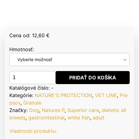
Cena od: 12,60 €
Hmotnosť
Vyberte možnosť
množstvo
PRIDAŤ DO KOŠÍKA
Natures
Katalógové číslo:
-
P
Kategórie:
NATURE'S PROTECTION
,
VET LINE
,
Pre
Superior
psov
,
Granule
care
Značky:
Dog
,
Natures P
,
Superior care
,
dietetic all
VET
breeds
,
gastrointestinal
,
white fish
,
adult
gastrointestinal
dog
Vlastnosti produktu:
adult