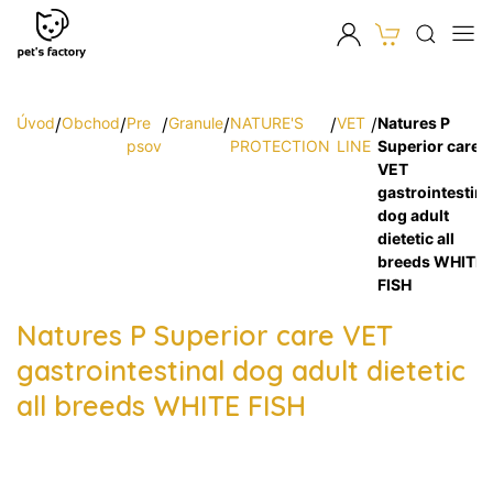
Úvod
/
Obchod
/
Pre
/
Granule
/
NATURE'S
/
VET
/
Natures P
psov
PROTECTION
LINE
Superior care
VET
gastrointestina
dog adult
dietetic all
breeds WHITE
FISH
Natures P Superior care VET
gastrointestinal dog adult dietetic
all breeds WHITE FISH