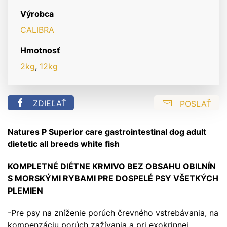
dietetic
Výrobca
all
breeds
CALIBRA
WHITE
Hmotnosť
FISH
2kg
,
12kg
ZDIEĽAŤ
POSLAŤ
Natures P Superior care gastrointestinal dog adult
dietetic all breeds white fish
KOMPLETNÉ DIÉTNE KRMIVO BEZ OBSAHU OBILNÍN
S MORSKÝMI RYBAMI PRE DOSPELÉ PSY VŠETKÝCH
PLEMIEN
-Pre psy na zníženie porúch črevného vstrebávania, na
kompenzáciu porúch zažívania a pri exokrinnej