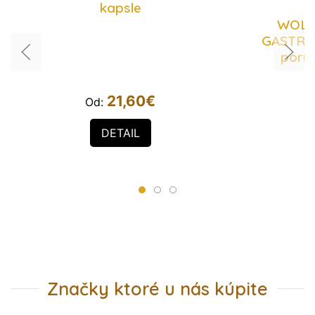
kapsle
WOLF
GASTROI
poru
21,60
€
Od:
O
DETAIL
Značky ktoré u nás kúpite