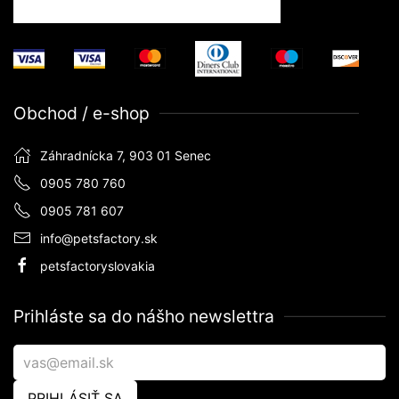
Obchod / e-shop
Záhradnícka 7, 903 01 Senec
0905 780 760
0905 781 607
info@petsfactory.sk
petsfactoryslovakia
Prihláste sa do nášho newslettra
PRIHLÁSIŤ SA