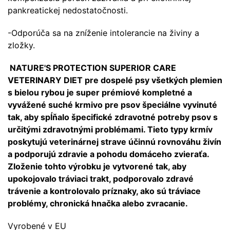
pankreatickej nedostatočnosti.
-Odporúča sa na zníženie intolerancie na živiny a
zložky.
NATURE'S PROTECTION SUPERIOR CARE
VETERINARY DIET pre dospelé psy všetkých plemien
s bielou rybou je super prémiové kompletné a
vyvážené suché krmivo pre psov špeciálne vyvinuté
tak, aby spĺňalo špecifické zdravotné potreby psov s
určitými zdravotnými problémami. Tieto typy krmív
poskytujú veterinárnej strave účinnú rovnováhu živín
a podporujú zdravie a pohodu domáceho zvieraťa.
Zloženie tohto výrobku je vytvorené tak, aby
upokojovalo tráviaci trakt, podporovalo zdravé
trávenie a kontrolovalo príznaky, ako sú tráviace
problémy, chronická hnačka alebo zvracanie.
Vyrobené v EU