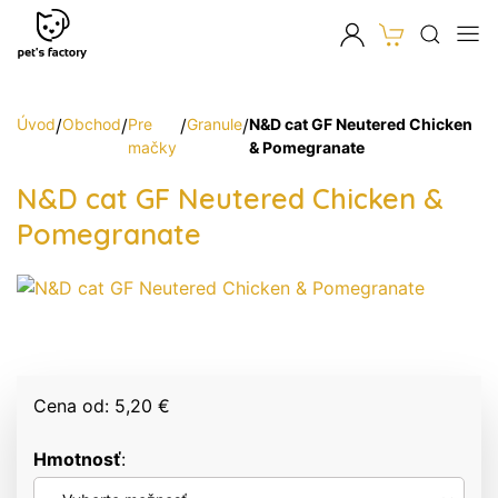
Úvod
/
Obchod
/
Pre
/
Granule
/
N&D cat GF Neutered Chicken
mačky
& Pomegranate
N&D cat GF Neutered Chicken &
Pomegranate
Cena od: 5,20 €
Hmotnosť