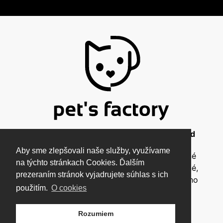
© 2026 Pet's Factory - All Rights Reserved
Aby sme zlepšovali naše služby, využívame
Táto stránka a všetky jej súčasti sú chránené
na týchto stránkach Cookies. Ďalším
autorským zákonom a nesmú byť kopírované,
prezeraním stránok vyjadrujete súhlas s ich
rozmnožované ani inak šírené bez písomného
použitím.
O cookies
súhlasu autora.
Rozumiem