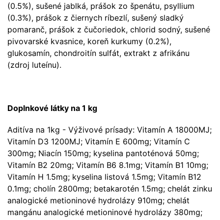
(0.5%), sušené jablká, prášok zo špenátu, psyllium
(0.3%), prášok z čiernych ríbezlí, sušený sladký
pomaranč, prášok z čučoriedok, chlorid sodný, sušené
pivovarské kvasnice, koreň kurkumy (0.2%),
glukosamín, chondroitín sulfát, extrakt z afrikánu
(zdroj luteínu).
Doplnkové látky na 1 kg
Aditíva na 1kg - Výživové prísady: Vitamín A 18000MJ;
Vitamín D3 1200MJ; Vitamín E 600mg; Vitamín C
300mg; Niacín 150mg; kyselina pantoténová 50mg;
Vitamín B2 20mg; Vitamín B6 8.1mg; Vitamín B1 10mg;
Vitamín H 1.5mg; kyselina listová 1.5mg; Vitamín B12
0.1mg; cholín 2800mg; betakarotén 1.5mg; chelát zinku
analogické metioninové hydrolázy 910mg; chelát
mangánu analogické metioninové hydrolázy 380mg;