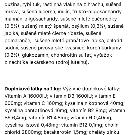
dužina, rybí tuk, rastlinná vláknina z hrachu, sušená
mrkva, sušená lucerna, inulín, frukto-oligosacharidy,
mannán-oligosacharidy, sušené mleté čučoriedky
(0,5%), sušený mletý špenát, psýlium (0,3%), sušené
jablká, sušené mleté čierne ríbezle, sušené
pomaranče, sušené mleté granátové jablká, chlorid
sodný, sušené pivovarské kvasnice, koreň kurkumy
(0,2%), glukozamín, chondroitín sulfát, výťažok
z nechtíka lekárskeho (zdroj luteínu).
Doplnkové látky na 1 kg:
Výživné doplnkové látky:
Vitamín A 16000IU; vitamín D3 1600IU; vitamín E
600mg; vitamín C 160mg; kyselina nikotínová 40mg;
kyselina pantoténová 16mg; vitamín B2 8mg; vitamín
B6 6,4mg; vitamín B1 4,8mg; vitamín H 0,40mg,
kyselina listová 0,48mg; vitamín B12 0,1mg; cholín
chlorid 2800mg; betakarotén 1,5mg; cheláty zinku