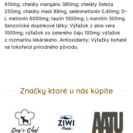
910mg; cheláty mangánu 380mg; cheláty železa
250mg; cheláty medi 88mg, selénmetionín 0,40mg; D-
L metionín 6000mg; taurín 1000mg; L-karnitín 300mg.
Senzorické doplnkové látky: Výťažok z aloe vera
1000mg; výťažok zo zeleného čaju 100mg; výťažok
z rozmarínu lekárskeho. Antioxidanty: Výťažky bohaté
na tokoferol prírodného pôvodu.
Značky ktoré u nás kúpite