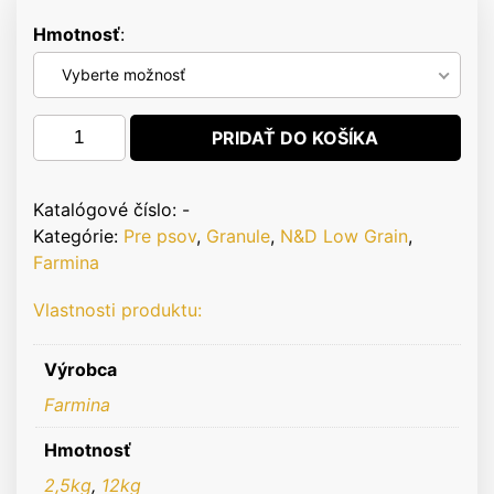
Hmotnosť
Vyberte možnosť
množstvo
PRIDAŤ DO KOŠÍKA
N&D
dog
AG
Katalógové číslo:
-
Puppy
Kategórie:
Pre psov
,
Granule
,
N&D Low Grain
,
Medium
Farmina
&
Vlastnosti produktu:
Maxi
Lamb
&
Výrobca
Blueberry
Farmina
Hmotnosť
2,5kg
,
12kg