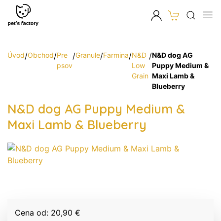
Úvod
/
Obchod
/
Pre
/
Granule
/
Farmina
/
N&D
/
N&D dog AG
psov
Low
Puppy Medium &
Grain
Maxi Lamb &
Blueberry
N&D dog AG Puppy Medium &
Maxi Lamb & Blueberry
Cena od: 20,90 €