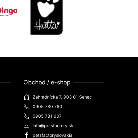
Obchod / e-shop
Záhradnícka 7, 903 01 Senec
0905 780 760
0905 781 607
info@petsfactory.sk
petsfactoryslovakia