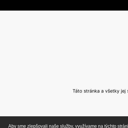
Táto stránka a všetky je
ZOBRAZIŤ KOŠÍK
POKRAČOVAŤ V NÁKUPE
Aby sme zlepšovali naše služby, využívame na týchto strán