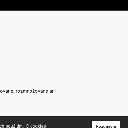
írované, rozmnožované ani
ch použitím.
O cookies
Rozumiem