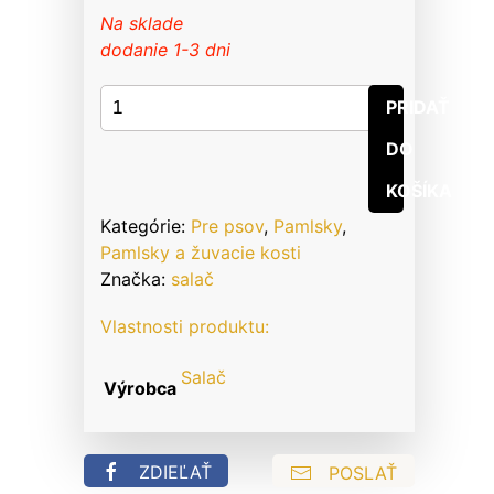
Na sklade
dodanie 1-3 dni
množstvo
PRIDAŤ
Pamlsok
DO
Salač
Králičie
KOŠÍKA
uši
Kategórie:
Pre psov
,
Pamlsky
,
plnené
Pamlsky a žuvacie kosti
kačacím
Značka:
salač
mäsom
100g
Vlastnosti produktu:
Salač
Výrobca
ZDIEĽAŤ
POSLAŤ