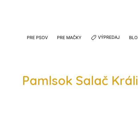
VÝPREDAJ
PRE PSOV
PRE MAČKY
BLO
Pamlsok Salač Král