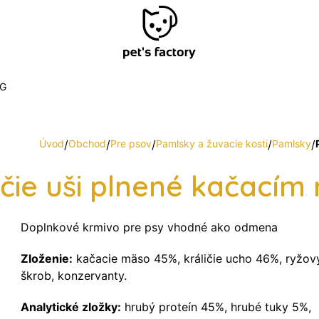
G
Úvod
/
Obchod
/
Pre psov
/
Pamlsky a žuvacie kosti
/
Pamlsky
/
ičie uši plnené kačací
Doplnkové krmivo pre psy vhodné ako odmena
Zloženie:
kačacie mäso 45%, králičie ucho 46%, ryžov
škrob, konzervanty.
Analytické zložky:
hrubý proteín 45%, hrubé tuky 5%,