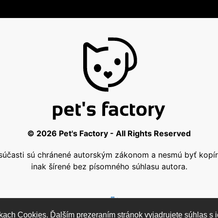
© 2026 Pet's Factory - All Rights Reserved
j súčasti sú chránené autorským zákonom a nesmú byť kop
inak šírené bez písomného súhlasu autora.
kach Cookies. Ďalším prezeraním stránok vyjadrujete súhlas s i