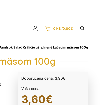
0 KS /
0,00
€
Pamlsok Salač Králičie uši plnené kačacím mäsom 100g
m mäsom 100g
Doporučená cena:
3,90
€
ý
Vaša cena:
3,60
€