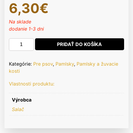
6,30
€
Na sklade
dodanie 1-3 dni
množstvo
PRIDAŤ DO KOŠÍKA
Pamlsok
Salač
Prúžok
Kategórie:
Pre psov
,
Pamlsky
,
Pamlsky a žuvacie
kurací
kosti
sušený
Vlastnosti produktu:
250g
Výrobca
Salač