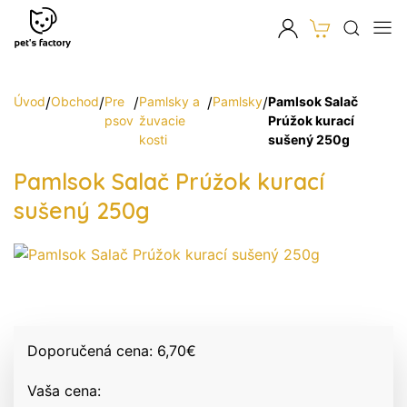
Úvod
/
Obchod
/
Pre
/
Pamlsky a
/
Pamlsky
/
Pamlsok Salač
psov
žuvacie
Prúžok kurací
kosti
sušený 250g
Pamlsok Salač Prúžok kurací
sušený 250g
Doporučená cena:
6,70
€
Vaša cena: