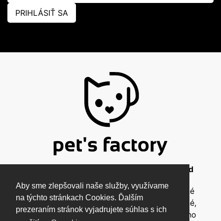
PRIHLÁSIŤ SA
© 2026 Pet's Factory - All Rights Reserved
Aby sme zlepšovali naše služby, využívame
Táto stránka a všetky jej súčasti sú chránené
na týchto stránkach Cookies. Ďalším
autorským zákonom a nesmú byť kopírované,
prezeraním stránok vyjadrujete súhlas s ich
rozmnožované ani inak šírené bez písomného