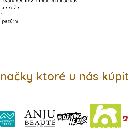
bí tvaru nechtov domácich miláčikov
ácie kože
44
i pazúrmi
načky ktoré u nás kúpi