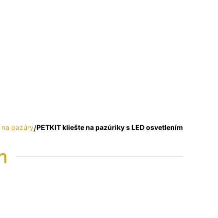
e na pazúry
/
PETKIT kliešte na pazúriky s LED osvetlením
m