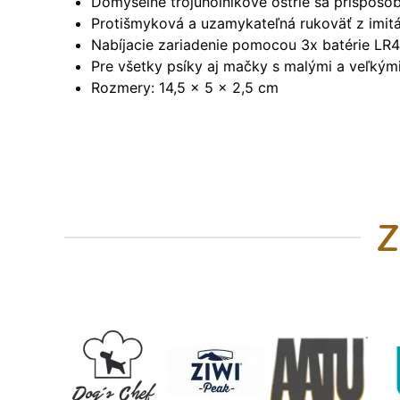
Dômyselné trojuholníkové ostrie sa prispôso
Protišmyková a uzamykateľná rukoväť z imit
Nabíjacie zariadenie pomocou 3x batérie LR
Pre všetky psíky aj mačky s malými a veľkým
Rozmery: 14,5 x 5 x 2,5 cm
Z