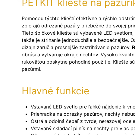
PETKIT kliešte na pazúri
Pomocou týchto klieští efektívne a rýchlo odstrá
zbierajú odrezané pazúry priebežne do svojej pr
Tieto špičkové kliešte sú vybavené LED svetlom, 
takže je strihanie jednoduchšie a bezpečnejšie. O
dizajn zaručia presnejšie zastrihávanie pazúrov.
R
obrúsi a vytvaruje okraje nechtov. Vysoko kvali
rukoväťou poskytne pohodlné použitie. Kliešte s
pazúrmi.
Hlavné funkcie
Vstavané LED svetlo pre ľahké nájdenie krvnej
Priehradka na odrezky pazúrov, nechty nebud
Ostrá a odolná čepeľ z tvrdej nerezovej ocel
Vstavaný skladací pilník na nechty pre viac po