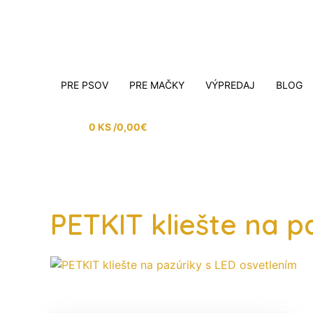
PRE PSOV
PRE MAČKY
VÝPREDAJ
BLOG
0 KS /
0,00
€
PETKIT kliešte na p