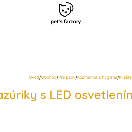
Úvod
/
Obchod
/
Pre psov
/
Kozmetika a hygiena
/
Kliešt
azúriky s LED osvetlení