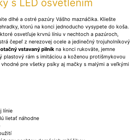
ky s LED osvetlením
nite dlhé a ostré pazúry Vášho maznáčika. Kliešte
iehradky, ktorú na konci jednoducho vysypete do koša.
ktoré osvetľuje krvnú líniu v nechtoch a pazúroch,
strá čepeľ z nerezovej ocele a jedinečný trojuholníkový
otačný vstavaný pilník
na konci rukoväte, jemne
tný plastový rám s imitáciou a koženou protišmykovou
ú vhodné pre všetky psíky aj mačky s malými a veľkými
 línie
ú lietať náhodne
e
užití