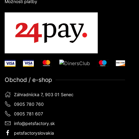
Možnosti platby
Obchod / e-shop
Záhradnícka 7, 903 01 Senec
0905 780 760
0905 781 607
info@petsfactory.sk
petsfactoryslovakia