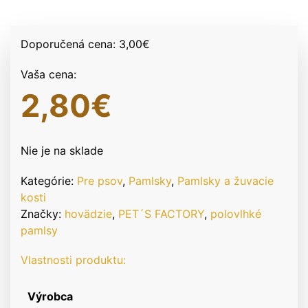
Doporučená cena:
3,00
€
Vaša cena:
2,80
€
Nie je na sklade
Kategórie:
Pre psov
,
Pamlsky
,
Pamlsky a žuvacie
kosti
Značky:
hovädzie
,
PET´S FACTORY
,
polovlhké
pamlsy
Vlastnosti produktu:
Výrobca