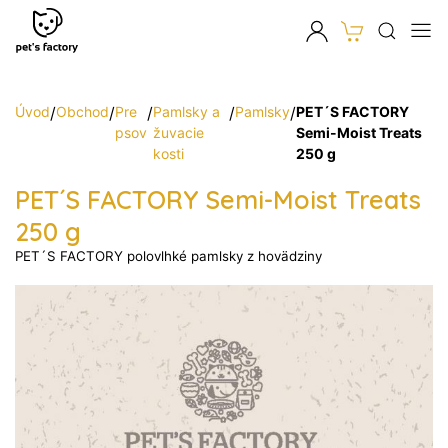
Úvod
/
Obchod
/
Pre
/
Pamlsky a
/
Pamlsky
/
PET´S FACTORY
psov
žuvacie
Semi-Moist Treats
kosti
250 g
PET´S FACTORY Semi-Moist Treats
250 g
PET´S FACTORY polovlhké pamlsky z hovädziny