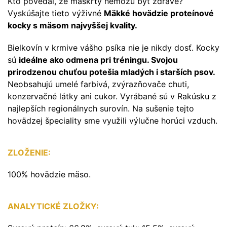
Kto povedal, že maškrty nemôžu byť zdravé?
Vyskúšajte tieto výživné
Mäkké hovädzie proteínové
kocky s mäsom najvyššej kvality.
Bielkovín v krmive vášho psíka nie je nikdy dosť. Kocky
sú
ideálne ako odmena pri tréningu. Svojou
prirodzenou chuťou potešia mladých i starších psov.
Neobsahujú umelé farbivá, zvýrazňovače chuti,
konzervačné látky ani cukor. Vyrábané sú v Rakúsku z
najlepších regionálnych surovín. Na sušenie tejto
hovädzej špeciality sme využili výlučne horúci vzduch.
ZLOŽENIE:
100% hovädzie mäso.
ANALYTICKÉ ZLOŽKY: