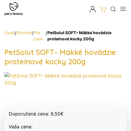
Úvod
/
Obchod
/
Pre
/
PetSolut SOFT– Mäkké hovädzie
psov
proteínové kocky 200g
PetSolut SOFT– Mäkké hovädzie
proteínové kocky 200g
Doporučená cena:
9,50
€
Vaša cena: