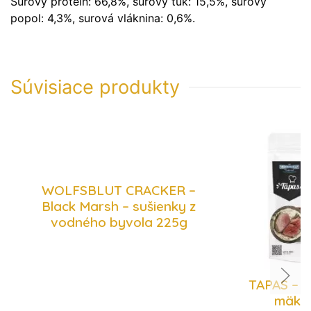
Surový proteín: 66,8%, surový tuk: 15,5%, surový
popol: 4,3%, surová vláknina: 0,6%.
Súvisiace produkty
WOLFSBLUT CRACKER –
Black Marsh – sušienky z
vodného byvola 225g
TAPAS – j
mäkké