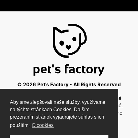
© 2026 Pet's Factory - All Rights Reserved
Táto stránka a všetky jej súčasti sú chránené
Aby sme zlepšovali naše služby, využívame
autorským zákonom a nesmú byť kopírované,
na týchto stránkach Cookies. Ďalším
rozmnožované ani inak šírené bez písomného
prezeraním stránok vyjadrujete súhlas s ich
súhlasu autora.
použitím.
O cookies