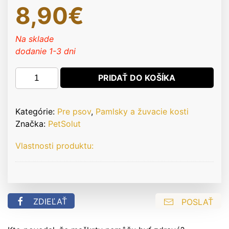
8,90
€
Na sklade
dodanie 1-3 dni
množstvo
PRIDAŤ DO KOŠÍKA
PetSolut
SOFT–
Mäkké
Kategórie:
Pre psov
,
Pamlsky a žuvacie kosti
hovädzie
Značka:
PetSolut
proteínové
Vlastnosti produktu:
kocky
200g
ZDIEĽAŤ
POSLAŤ