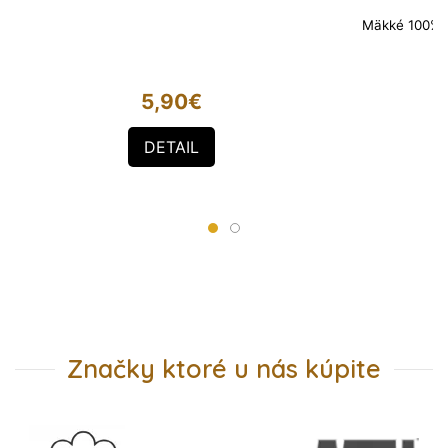
Mäkké 100% p
5,90
€
DETAIL
Značky ktoré u nás kúpite