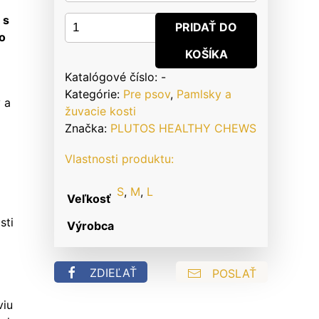
 s
množstvo
PRIDAŤ DO
o
PLUTOS
KOŠÍKA
Syrová
kosť
Katalógové číslo:
-
Kačka
Kategórie:
Pre psov
,
Pamlsky a
 a
žuvacie kosti
Značka:
PLUTOS HEALTHY CHEWS
Vlastnosti produktu:
S
,
M
,
L
Veľkosť
sti
Výrobca
ZDIEĽAŤ
POSLAŤ
viu