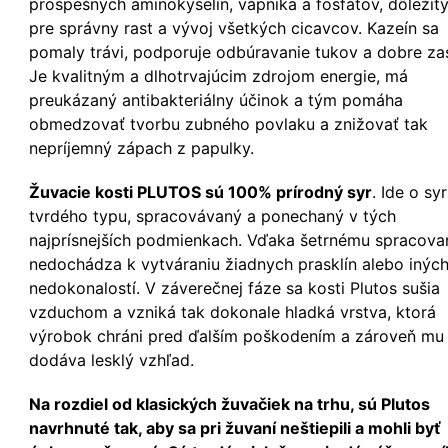
prospešných aminokyselín, vápnika a fosfátov, dôležit
pre správny rast a vývoj všetkých cicavcov. Kazeín sa
pomaly trávi, podporuje odbúravanie tukov a dobre zas
Je kvalitným a dlhotrvajúcim zdrojom energie, má
preukázaný antibakteriálny účinok a tým pomáha
obmedzovať tvorbu zubného povlaku a znižovať tak
nepríjemný zápach z papulky.
Žuvacie kosti PLUTOS sú 100% prírodný syr
. Ide o syr
tvrdého typu, spracovávaný a ponechaný v tých
najprísnejších podmienkach. Vďaka šetrnému spracova
nedochádza k vytváraniu žiadnych prasklín alebo inýc
nedokonalostí. V záverečnej fáze sa kosti Plutos sušia
vzduchom a vzniká tak dokonale hladká vrstva, ktorá
výrobok chráni pred ďalším poškodením a zároveň mu
dodáva lesklý vzhľad.
Na rozdiel od klasických žuvačiek na trhu, sú Plutos
navrhnuté tak, aby sa pri žuvaní neštiepili a mohli byť