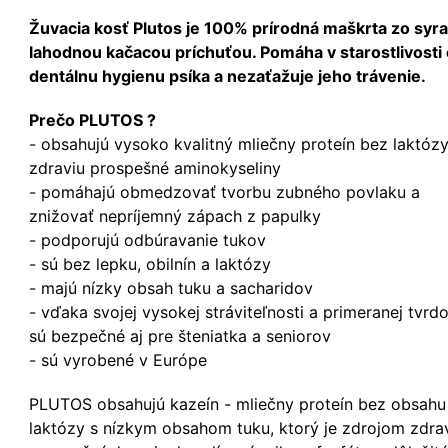
Žuvacia kosť Plutos je 100% prírodná maškrta zo syra
lahodnou kačacou príchuťou. Pomáha v starostlivosti 
dentálnu hygienu psíka a nezaťažuje jeho trávenie.
Prečo PLUTOS ?
- obsahujú vysoko kvalitný mliečny proteín bez laktózy
zdraviu prospešné aminokyseliny
- pomáhajú obmedzovať tvorbu zubného povlaku a
znižovať nepríjemný zápach z papulky
- podporujú odbúravanie tukov
- sú bez lepku, obilnín a laktózy
- majú nízky obsah tuku a sacharidov
- vďaka svojej vysokej stráviteľnosti a primeranej tvrdo
sú bezpečné aj pre šteniatka a seniorov
- sú vyrobené v Európe
PLUTOS obsahujú kazeín - mliečny proteín bez obsahu
laktózy s nízkym obsahom tuku, ktorý je zdrojom zdra