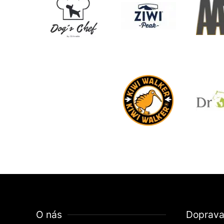
O nás
Doprav