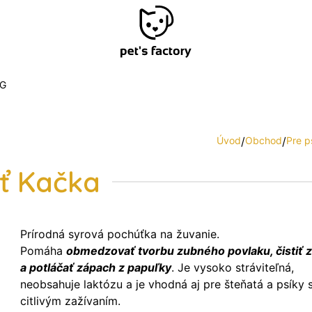
G
Úvod
/
Obchod
/
Pre p
ť Kačka
Prírodná syrová pochúťka na žuvanie.
Pomáha
obmedzovať tvorbu zubného povlaku, čistiť 
a potláčať zápach z papuľky
. Je vysoko stráviteľná,
neobsahuje laktózu a je vhodná aj pre šteňatá a psíky 
citlivým zažívaním.