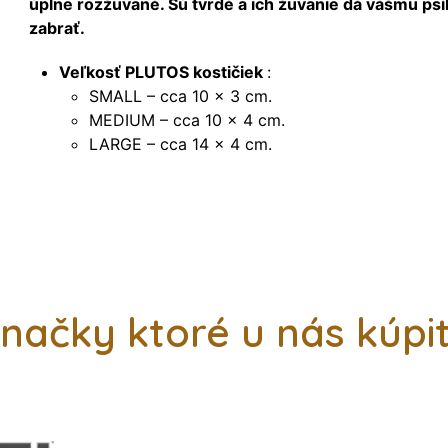
úplne rozžuvané. Sú tvrdé a ich žuvanie dá vášmu psí
zabrať.
Veľkosť PLUTOS kostičiek
:
SMALL – cca 10 × 3 cm.
MEDIUM – cca 10 × 4 cm.
LARGE – cca 14 × 4 cm.
načky ktoré u nás kúpi