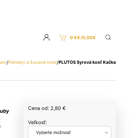
0 KS /
0,00
€
sov
/
Pamlsky a žuvacie kosti
/
PLUTOS Syrová kosť Kačka
Cena od: 2,80 €
zuby
Veľkosť
s
Vyberte možnosť