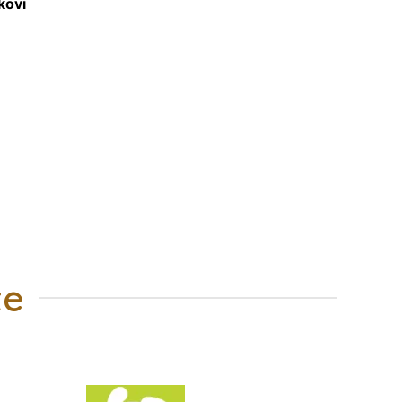
kovi
te