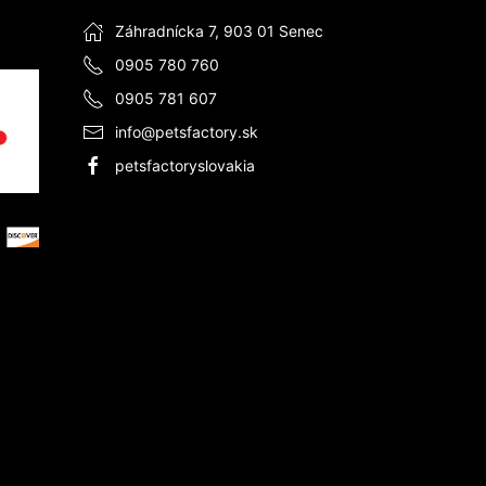
Záhradnícka 7, 903 01 Senec
0905 780 760
0905 781 607
info@petsfactory.sk
petsfactoryslovakia