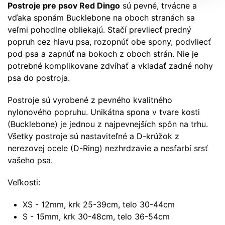
Postroje pre psov Red Dingo
sú pevné, trvácne a
vďaka sponám Bucklebone na oboch stranách sa
veľmi pohodlne obliekajú. Stačí prevliecť predný
popruh cez hlavu psa, rozopnúť obe spony, podvliecť
pod psa a zapnúť na bokoch z oboch strán. Nie je
potrebné komplikovane zdvíhať a vkladať zadné nohy
psa do postroja.
Postroje sú vyrobené z pevného kvalitného
nylonového popruhu. Unikátna spona v tvare kosti
(Bucklebone) je jednou z najpevnejších spôn na trhu.
Všetky postroje sú nastaviteľné a D-krúžok z
nerezovej ocele (D-Ring) nezhrdzavie a nesfarbí srsť
vašeho psa.
Veľkosti:
XS - 12mm, krk 25-39cm, telo 30-44cm
S - 15mm, krk 30-48cm, telo 36-54cm