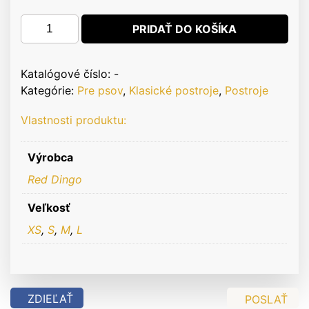
množstvo
PRIDAŤ DO KOŠÍKA
Red
Dingo
Plain
Katalógové číslo:
-
Classic
Kategórie:
Pre psov
,
Klasické postroje
,
Postroje
Dark
Vlastnosti produktu:
Blue
Výrobca
Red Dingo
Veľkosť
XS
,
S
,
M
,
L
ZDIEĽAŤ
POSLAŤ