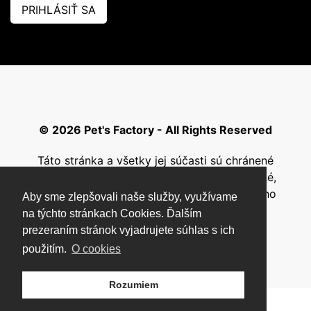
PRIHLÁSIŤ SA
© 2026 Pet's Factory - All Rights Reserved
Táto stránka a všetky jej súčasti sú chránené
autorským zákonom a nesmú byť kopírované,
rozmnožované ani inak šírené bez písomného
Aby sme zlepšovali naše služby, využívame
súhlasu autora.
na týchto stránkach Cookies. Ďalším
prezeraním stránok vyjadrujete súhlas s ich
použitím.
O cookies
Rozumiem