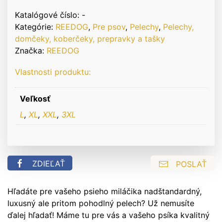
Comfy
Black
Katalógové číslo:
-
-
Kategórie:
REEDOG
,
Pre psov
,
Pelechy
,
Pelechy,
pelech
domčeky, koberčeky, prepravky a tašky
pre
Značka:
REEDOG
psa
Vlastnosti produktu:
Veľkosť
L
,
XL
,
XXL
,
3XL
ZDIEĽAŤ
POSLAŤ
Hľadáte pre vašeho psieho miláčika nadštandardný,
luxusný ale pritom pohodlný pelech? Už nemusíte
ďalej hľadať! Máme tu pre vás a vašeho psíka kvalitný