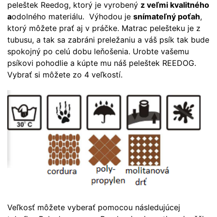
peleštek Reedog, ktorý je vyrobený
z veľmi kvalitného
a
odolného materiálu. Výhodou je
snímateľný
poťah
,
ktorý môžete prať aj v práčke. Matrac pelešteku je z
tubusu, a tak sa zabráni preležaniu a váš psík tak bude
spokojný po celú dobu leňošenia. Urobte vašemu
psíkovi pohodlie a kúpte mu náš peleštek REEDOG.
Vybrať si môžete zo 4 veľkostí.
Veľkosť môžete vyberať pomocou následujúcej