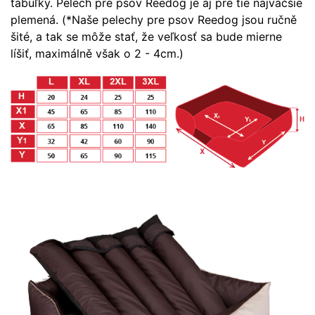
tabuľky. Pelech pre psov Reedog je aj pre tie najvačšie
plemená. (*Naše pelechy pre psov Reedog jsou ručně
šité, a tak se môže stať, že veľkosť sa bude mierne
líšiť, maximálně však o 2 - 4cm.)