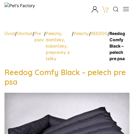
Úvod
/
Obchod
/
Pre
/
Pelechy,
/
Pelechy
/
REEDOG
/
Reedog
psov
domčeky,
Comfy
koberčeky,
Black –
prepravky a
pelech
tašky
pre psa
Reedog Comfy Black – pelech pre
psa