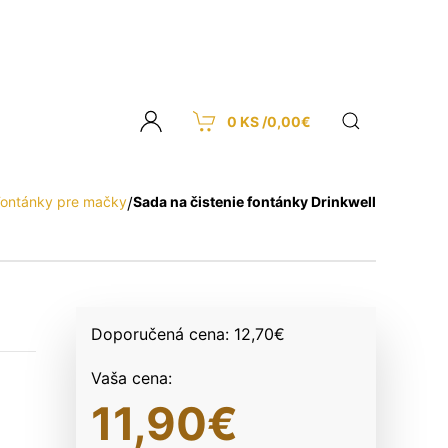
0 KS /
0,00
€
Fontánky pre mačky
/
Sada na čistenie fontánky Drinkwell
Doporučená cena:
12,70
€
Vaša cena:
11,90
€