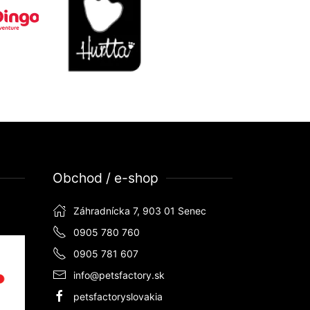
Obchod / e-shop
Záhradnícka 7, 903 01 Senec
0905 780 760
0905 781 607
info@petsfactory.sk
petsfactoryslovakia