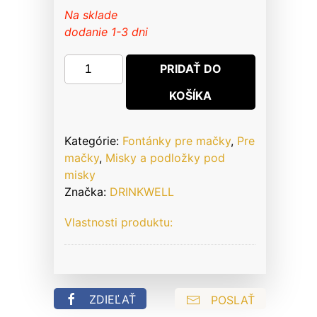
Na sklade
dodanie 1-3 dni
množstvo
PRIDAŤ DO
Sada
KOŠÍKA
na
čistenie
fontánky
Kategórie:
Fontánky pre mačky
,
Pre
Drinkwell
mačky
,
Misky a podložky pod
misky
Značka:
DRINKWELL
Vlastnosti produktu:
ZDIEĽAŤ
POSLAŤ