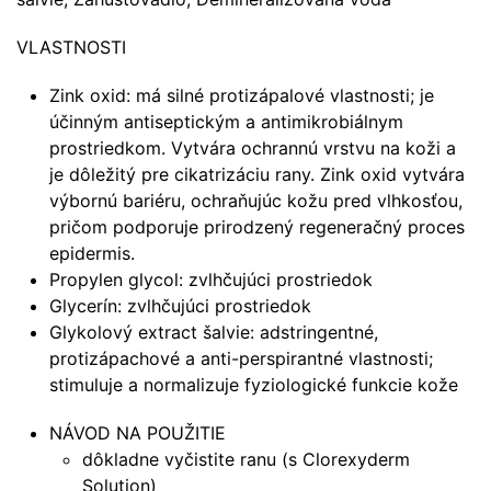
VLASTNOSTI
Zink oxid: má silné protizápalové vlastnosti; je
účinným antiseptickým a antimikrobiálnym
prostriedkom. Vytvára ochrannú vrstvu na koži a
je dôležitý pre cikatrizáciu rany. Zink oxid vytvára
výbornú bariéru, ochraňujúc kožu pred vlhkosťou,
pričom podporuje prirodzený regeneračný proces
epidermis.
Propylen glycol: zvlhčujúci prostriedok
Glycerín: zvlhčujúci prostriedok
Glykolový extract šalvie: adstringentné,
protizápachové a anti-perspirantné vlastnosti;
stimuluje a normalizuje fyziologické funkcie kože
NÁVOD NA POUŽITIE
dôkladne vyčistite ranu (s Clorexyderm
Solution)