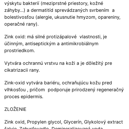
výskytu bakterií (meziprstné priestory, kožné
záhyby…) a dermatitíd sprevádzaných svrbením a
bolestivosťou (alergie, ukusnutie hmyzom, opareniny,
operačné rany).
Zink oxid: má silné protizápalové vlastnosti, je
účinným, antiseptickým a antimikrobiálnym
prostriedkom.
Vytvára ochrannú vrstvu na koži a je dôležitý pre
cikatrizacii rany.
Zink-oxid vytvára bariéru, ochraňujúcu kožu pred
vlhkosťou , pričom podporuje prirodzený regeneračný
proces epidermis.
ZLOŽENIE
Zink oxid, Propylen glycol, Glycerín, Glykolový extract
šalvie, Zahusťovadlo, Demineralizovaná voda