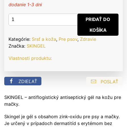
dodanie 1-3 dni
množstvo
PRIDAŤ DO
Skingel
KOŠÍKA
gel
50
Kategórie:
Srsť a koža
,
Pre psov
,
Zdravie
ml
Značka:
SKINGEL
Vlastnosti produktu:
ZDIEĽAŤ
POSLAŤ
SKINGEL – antiflogistický antiseptický gél na kožu pre
mačky.
Skingel je gél s obsahom zink-oxidu pre psy a mačky.
Je určený v prípadoch dermatitíd s erytémom bez