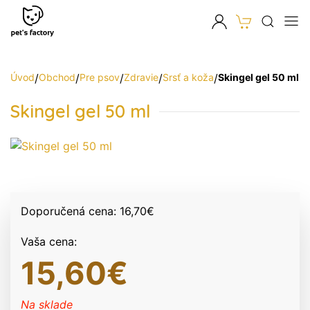
Úvod
/
Obchod
/
Pre psov
/
Zdravie
/
Srsť a koža
/
Skingel gel 50 ml
Skingel gel 50 ml
Doporučená cena:
16,70
€
Vaša cena:
15,60
€
Na sklade