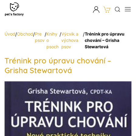
Úvod
/
Obchod
/
Pre
/
Knihy
/
Výcvik a
/
Trénink pro úpravu
psov
o
výchova
chování – Grisha
psoch
psov
Stewartová
Trénink pro úpravu chování –
Grisha Stewartová