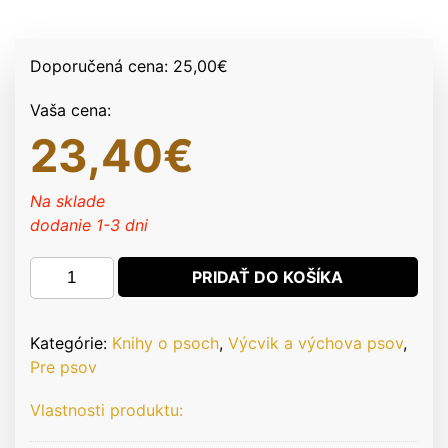
Doporučená cena:
25,00
€
Vaša cena:
23,40
€
Na sklade
dodanie 1-3 dni
množstvo
PRIDAŤ DO KOŠÍKA
Trénink
pro
úpravu
Kategórie:
Knihy o psoch
,
Výcvik a výchova psov
,
chování
Pre psov
-
Vlastnosti produktu:
Grisha
Stewartová