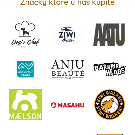
Značky ktoré u nás kúpite