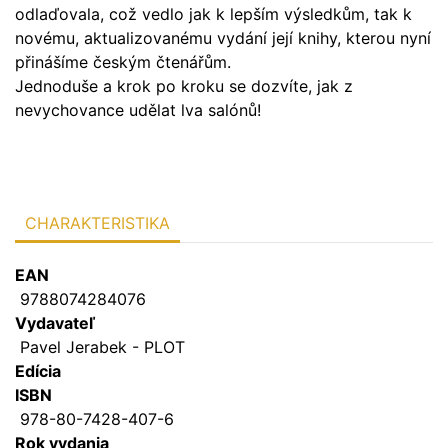
odlaďovala, což vedlo jak k lepším výsledkům, tak k
novému, aktualizovanému vydání její knihy, kterou nyní
přinášíme českým čtenářům.
Jednoduše a krok po kroku se dozvíte, jak z
nevychovance udělat lva salónů!
CHARAKTERISTIKA
EAN
9788074284076
Vydavateľ
Pavel Jerabek - PLOT
Edícia
ISBN
978-80-7428-407-6
Rok vydania