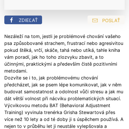
ZDIEĽAŤ
POSLAŤ
Nezáleží na tom, jestli je problémové chování vašeho
psa způsobované strachem, frustrací nebo agresivitou
pokud štěká, vrčí, skáče, tahá nebo utíká, tahle kniha
vám poradí, jak ho toho zlozvyku zbavit, a to
účinnými, praktickými a především čistě pozitivními
metodami.
Dozvíte se i to, jak problémovému chování
předcházet, jak se psem lépe komunikovat, jak v něm
budovat samostatnost a odolnost vůči stresu a jak mu
dát větší volnost při nácviku problematických situací.
Výcvikovou metodu BAT (Behavioral Adjustment
Training) vyvinula trenérka Grisha Stewartová přes
více než 10 lety a od té doby ji s úspěchem používá. A
nejen to v průběhu let ji neustále vylepšovala a