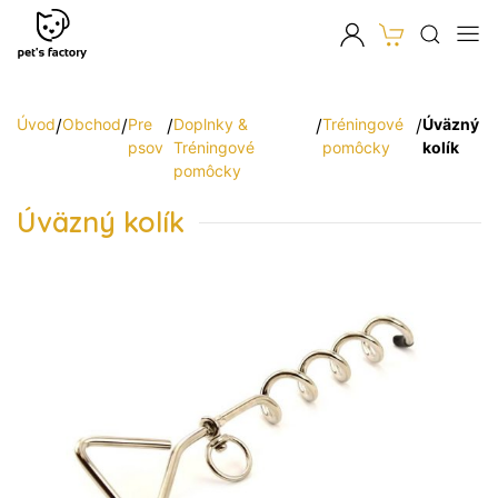
Úvod
/
Obchod
/
Pre
/
Doplnky &
/
Tréningové
/
Úväzný
psov
Tréningové
pomôcky
kolík
pomôcky
Úväzný kolík