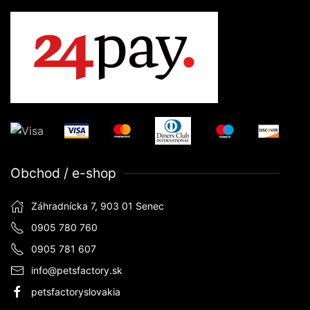
Obchod / e-shop
Záhradnícka 7, 903 01 Senec
0905 780 760
0905 781 607
info@petsfactory.sk
petsfactoryslovakia