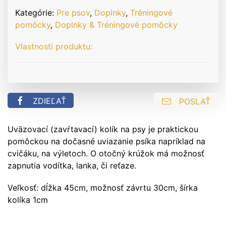
Kategórie:
Pre psov
,
Doplnky
,
Tréningové
pomôcky
,
Doplnky & Tréningové pomôcky
Vlastnosti produktu:
ZDIEĽAŤ
POSLAŤ
Uväzovací (zavŕtavací) kolík na psy je praktickou
pomôckou na dočasné uviazanie psíka napríklad na
cvičáku, na výletoch. O otočný krúžok má možnosť
zapnutia vodítka, lanka, či reťaze.
Veľkosť: dĺžka 45cm, možnosť závrtu 30cm, šírka
kolíka 1cm