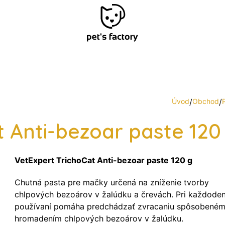
Úvod
/
Obchod
/
t Anti-bezoar paste 120
VetExpert TrichoCat Anti-bezoar paste 120 g
Chutná pasta pre mačky určená na zníženie tvorby
chlpových bezoárov v žalúdku a črevách. Pri každod
používaní pomáha predchádzať zvracaniu spôsobené
hromadením chlpových bezoárov v žalúdku.