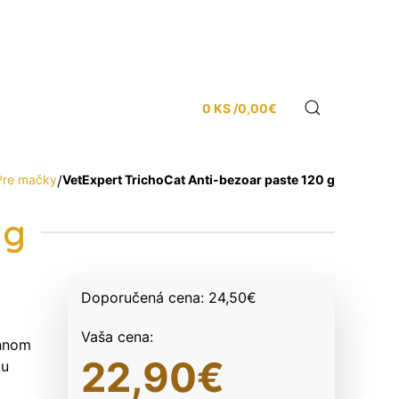
0 KS /
0,00
€
Pre mačky
/
VetExpert TrichoCat Anti-bezoar paste 120 g
 g
Doporučená cena:
24,50
€
Vaša cena:
ennom
22,90
€
mu