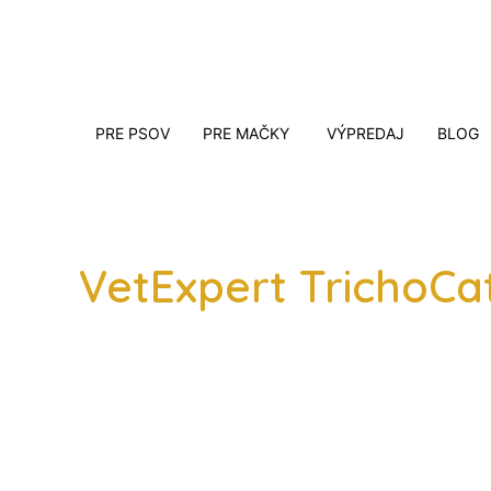
PRE PSOV
PRE MAČKY
VÝPREDAJ
BLOG
VetExpert TrichoCa