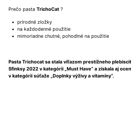
Prečo pasta
TrichoCat
?
prírodné zložky
na každodenné použitie
mimoriadne chutné, pohodlné na použitie
Pasta Trichocat sa stala víťazom prestížneho plebisci
Sfinksy 2022 v kategórii „Must Have“ a získala aj oce
v kategórii súťaže „Doplnky výživy a vitamíny“.