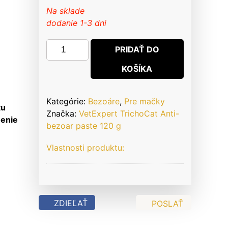
Na sklade
dodanie 1-3 dni
množstvo
PRIDAŤ DO
VetExpert
KOŠÍKA
TrichoCat
Anti-
bezoar
Kategórie:
Bezoáre
,
Pre mačky
paste
tu
Značka:
VetExpert TrichoCat Anti-
120
nenie
bezoar paste 120 g
g
Vlastnosti produktu:
ZDIEĽAŤ
POSLAŤ