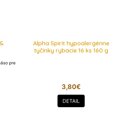
 &
Alpha Spirit hypoalergénne
tyčinky rybacie 16 ks 160 g
mäso pre
3,80
€
DETAIL