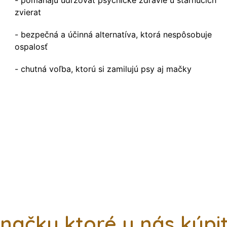
- pomáhajú udržovať psychické zdravie u starnúcich
zvierat
- bezpečná a účinná alternatíva, ktorá nespôsobuje
ospalosť
- chutná voľba, ktorú si zamilujú psy aj mačky
načky ktoré u nás kúpi