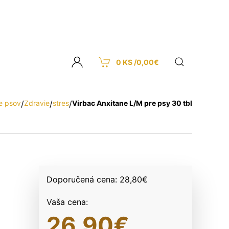
0 KS /
0,00
€
e psov
/
Zdravie
/
stres
/
Virbac Anxitane L/M pre psy 30 tbl
Doporučená cena:
28,80
€
Vaša cena:
26,90
€