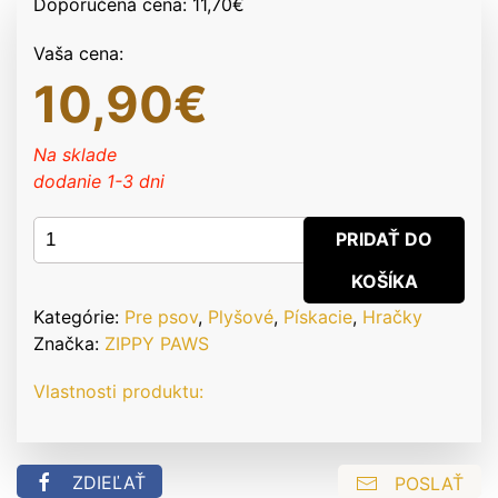
Doporučená cena:
11,70
€
Vaša cena:
10,90
€
Na sklade
dodanie 1-3 dni
množstvo
PRIDAŤ DO
ZippyPaws
KOŠÍKA
Loopy
-
Kategórie:
Pre psov
,
Plyšové
,
Pískacie
,
Hračky
Ovečka
Značka:
ZIPPY PAWS
Vlastnosti produktu:
ZDIEĽAŤ
POSLAŤ