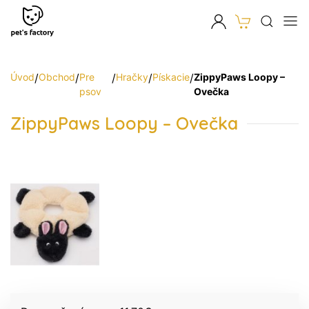
Úvod
/
Obchod
/
Pre
/
Hračky
/
Pískacie
/
ZippyPaws Loopy –
psov
Ovečka
ZippyPaws Loopy – Ovečka