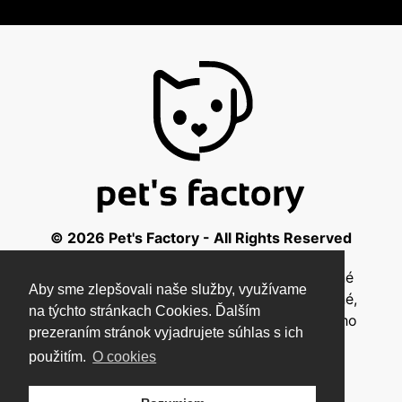
© 2026 Pet's Factory - All Rights Reserved
Táto stránka a všetky jej súčasti sú chránené
Aby sme zlepšovali naše služby, využívame
autorským zákonom a nesmú byť kopírované,
na týchto stránkach Cookies. Ďalším
rozmnožované ani inak šírené bez písomného
prezeraním stránok vyjadrujete súhlas s ich
súhlasu autora.
použitím.
O cookies